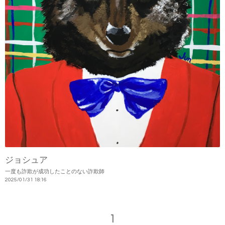
ジョシュア
一度も詐欺が成功したことのない詐欺師
2025
/
01
/
31
18:16
1